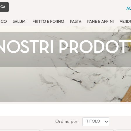
AC
TICO
SALUMI
FRITTO E FORNO
PASTA
PANE E AFFINI
VERD
 NOSTRI PRODOT
Ordina per: