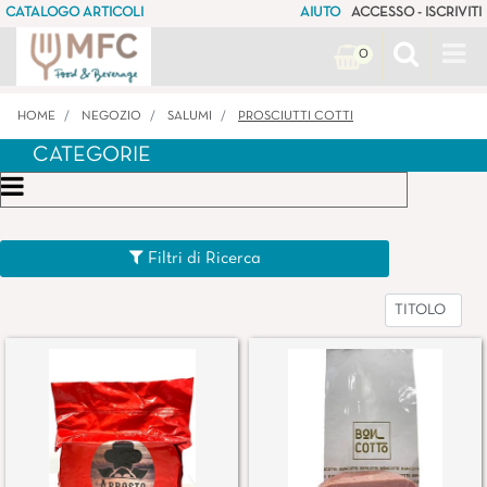
CATALOGO ARTICOLI
AIUTO
ACCESSO - ISCRIVITI
Op
0
HOME
NEGOZIO
SALUMI
PROSCIUTTI COTTI
CATEGORIE
Open menu
Filtri di Ricerca