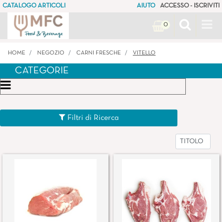
CATALOGO ARTICOLI
AIUTO
ACCESSO - ISCRIVITI
Op
0
HOME
NEGOZIO
CARNI FRESCHE
VITELLO
CATEGORIE
Open menu
Filtri di Ricerca