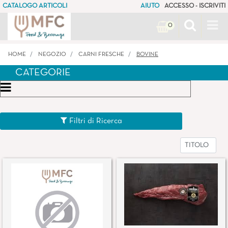
CATALOGO ARTICOLI
AIUTO
ACCESSO - ISCRIVITI
Op
0
HOME
NEGOZIO
CARNI FRESCHE
BOVINE
CATEGORIE
Open menu
Filtri di Ricerca