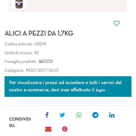
ALICI A PEZZI DA 1,7KG
Codice articolo:
02274
Unità di misura:
PZ
Famiglia prodotti:
SECCO
Categoria:
PESCI SOTT'OLIO
Per visualizzare i prezzi ed accedere a tutti i servizi del
nostro e-commerce, devi aver effettuato il
login
CONDIVIDI
SU: