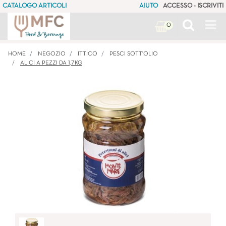
CATALOGO ARTICOLI
AIUTO
ACCESSO - ISCRIVITI
Op
0
HOME
NEGOZIO
ITTICO
PESCI SOTT'OLIO
ALICI A PEZZI DA 1,7KG