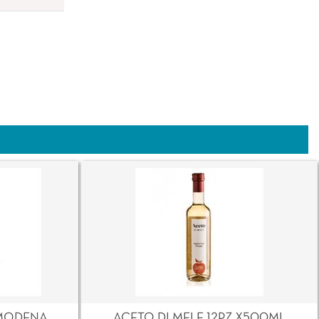
MODENA
ACETO DI MELE 12PZ X500ML