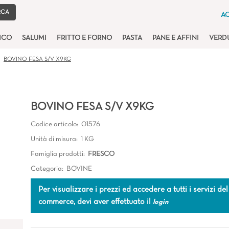
AC
TICO
SALUMI
FRITTO E FORNO
PASTA
PANE E AFFINI
VERD
BOVINO FESA S/V X9KG
BOVINO FESA S/V X9KG
Codice articolo:
01576
Unità di misura:
1 KG
Famiglia prodotti:
FRESCO
Categoria:
BOVINE
Per visualizzare i prezzi ed accedere a tutti i servizi del
commerce, devi aver effettuato il
login