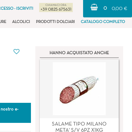
CHIAMACI ORA
0
CESSO - ISCRIVITI
0,00 €
+39 0825 675631
URE
ALCOLICI
PRODOTTI DOLCIARI
CATALOGO COMPLETO
HANNO ACQUISTATO ANCHE
 nostro e-
SALAME TIPO MILANO
META' S/V 6PZ X1KG