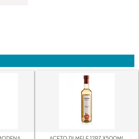
MODENA
ACETO DI MELE 12PZ X500ML