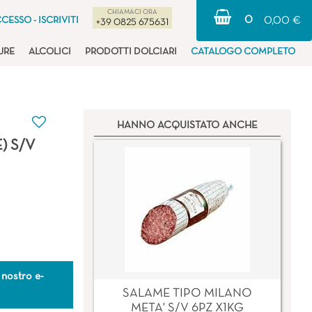
CHIAMACI ORA
0
CESSO - ISCRIVITI
0,00 €
+39 0825 675631
URE
ALCOLICI
PRODOTTI DOLCIARI
CATALOGO COMPLETO
HANNO ACQUISTATO ANCHE
) S/V
 nostro e-
SALAME TIPO MILANO
META' S/V 6PZ X1KG