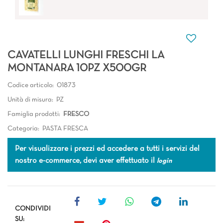
CAVATELLI LUNGHI FRESCHI LA
MONTANARA 10PZ X500GR
Codice articolo:
01873
Unità di misura:
PZ
Famiglia prodotti:
FRESCO
Categoria:
PASTA FRESCA
Per visualizzare i prezzi ed accedere a tutti i servizi del
nostro e-commerce, devi aver effettuato il
login
CONDIVIDI
SU: