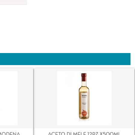
MODENA
ACETO DI MELE 12PZ X500ML