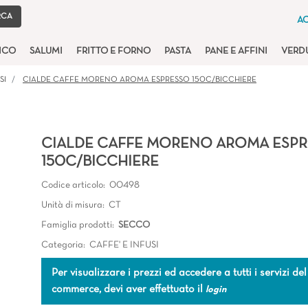
AC
TICO
SALUMI
FRITTO E FORNO
PASTA
PANE E AFFINI
VERD
SI
CIALDE CAFFE MORENO AROMA ESPRESSO 150C/BICCHIERE
CIALDE CAFFE MORENO AROMA ESP
150C/BICCHIERE
Codice articolo:
00498
Unità di misura:
CT
Famiglia prodotti:
SECCO
Categoria:
CAFFE' E INFUSI
Per visualizzare i prezzi ed accedere a tutti i servizi del
commerce, devi aver effettuato il
login