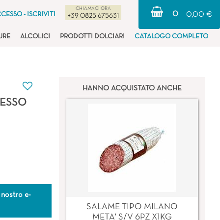
CHIAMACI ORA
0
CESSO - ISCRIVITI
0,00 €
+39 0825 675631
URE
ALCOLICI
PRODOTTI DOLCIARI
CATALOGO COMPLETO
HANNO ACQUISTATO ANCHE
RESSO
 nostro e-
SALAME TIPO MILANO
META' S/V 6PZ X1KG