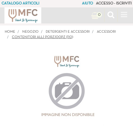
CATALOGO ARTICOLI
AIUTO
ACCESSO - ISCRIVITI
Op
0
HOME
NEGOZIO
DETERGENTI E ACCESSORI
ACCESSORI
CONTENITORI ALL.1 PORZ.100PZ (110)