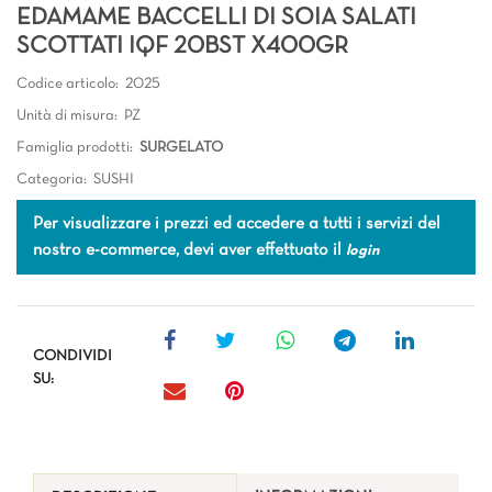
EDAMAME BACCELLI DI SOIA SALATI
SCOTTATI IQF 20BST X400GR
Codice articolo:
2025
Unità di misura:
PZ
Famiglia prodotti:
SURGELATO
Categoria:
SUSHI
Per visualizzare i prezzi ed accedere a tutti i servizi del
nostro e-commerce, devi aver effettuato il
login
CONDIVIDI
SU: