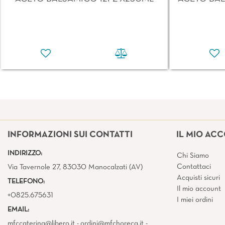
INFORMAZIONI SUI CONTATTI
IL MIO AC
INDIRIZZO:
Chi Siamo
Contattaci
Via Tavernole 27, 83030 Manocalzati (AV)
Acquisti sicuri
TELEFONO:
Il mio account
+0825.675631
I miei ordini
EMAIL:
mfccatering@libero.it - ordini@mfchoreca.it -