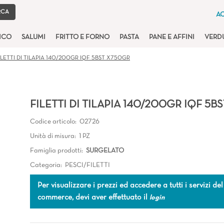
AC
TICO
SALUMI
FRITTO E FORNO
PASTA
PANE E AFFINI
VERD
ILETTI DI TILAPIA 140/200GR IQF 5BST X750GR
FILETTI DI TILAPIA 140/200GR IQF 5B
Codice articolo:
02726
Unità di misura:
1 PZ
Famiglia prodotti:
SURGELATO
Categoria:
PESCI/FILETTI
Per visualizzare i prezzi ed accedere a tutti i servizi del
commerce, devi aver effettuato il
login