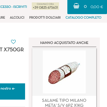
CHIAMACI ORA
0
CESSO - ISCRIVITI
0,00 €
+39 0825 675631
URE
ALCOLICI
PRODOTTI DOLCIARI
CATALOGO COMPLETO
HANNO ACQUISTATO ANCHE
ST X750GR
 nostro e-
SALAME TIPO MILANO
META' S/V 6PZ X1KG