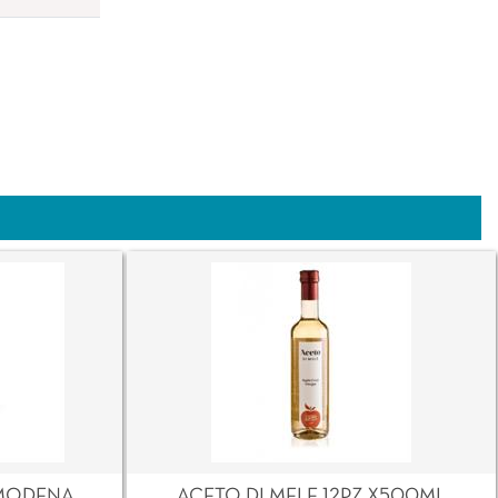
MODENA
ACETO DI MELE 12PZ X500ML