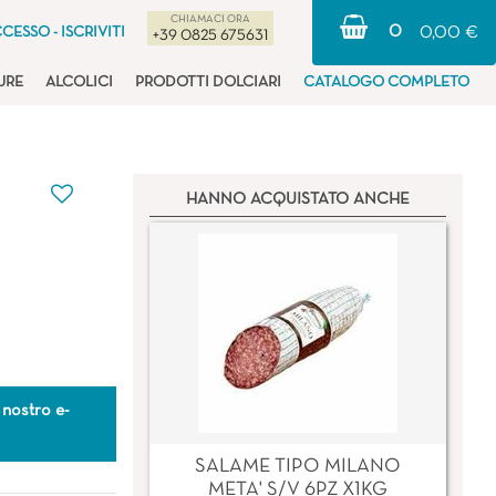
CHIAMACI ORA
0
CESSO - ISCRIVITI
0,00 €
+39 0825 675631
URE
ALCOLICI
PRODOTTI DOLCIARI
CATALOGO COMPLETO
HANNO ACQUISTATO ANCHE
 nostro e-
SALAME TIPO MILANO
META' S/V 6PZ X1KG