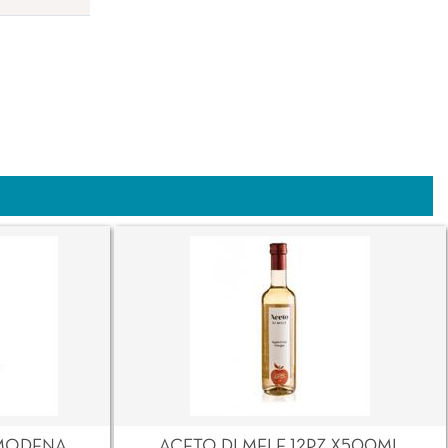
MODENA
ACETO DI MELE 12PZ X500ML