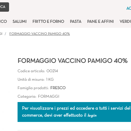
AC
TICO
SALUMI
FRITTO E FORNO
PASTA
PANE E AFFINI
VERD
GI
FORMAGGIO VACCINO PAMIGO 40%
FORMAGGIO VACCINO PAMIGO 40%
Codice articolo:
00214
Unità di misura:
1 KG
Famiglia prodotti:
FRESCO
Categoria:
FORMAGGI
Per visualizzare i prezzi ed accedere a tutti i servizi del
commerce, devi aver effettuato il
login