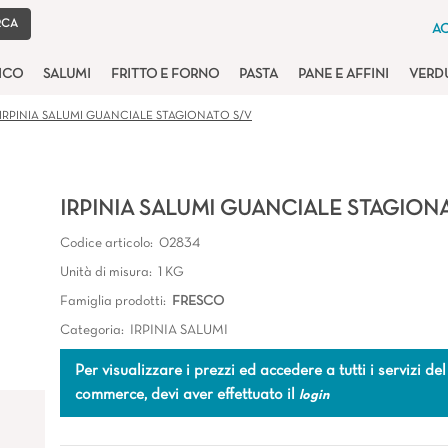
AC
TICO
SALUMI
FRITTO E FORNO
PASTA
PANE E AFFINI
VERD
IRPINIA SALUMI GUANCIALE STAGIONATO S/V
IRPINIA SALUMI GUANCIALE STAGION
Codice articolo:
02834
Unità di misura:
1 KG
Famiglia prodotti:
FRESCO
Categoria:
IRPINIA SALUMI
Per visualizzare i prezzi ed accedere a tutti i servizi del
commerce, devi aver effettuato il
login