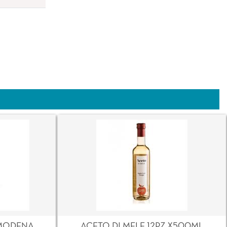
MODENA
ACETO DI MELE 12PZ X500ML