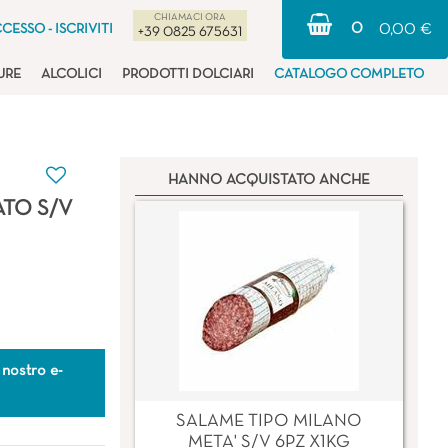
CHIAMACI ORA
0
CESSO - ISCRIVITI
0,00 €
+39 0825 675631
URE
ALCOLICI
PRODOTTI DOLCIARI
CATALOGO COMPLETO
HANNO ACQUISTATO ANCHE
ATO S/V
 nostro e-
SALAME TIPO MILANO
META' S/V 6PZ X1KG