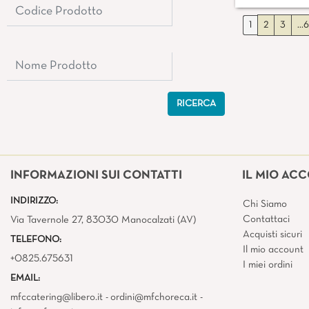
1
2
3
...6
INFORMAZIONI SUI CONTATTI
IL MIO AC
INDIRIZZO:
Chi Siamo
Contattaci
Via Tavernole 27, 83030 Manocalzati (AV)
Acquisti sicuri
TELEFONO:
Il mio account
+0825.675631
I miei ordini
EMAIL:
mfccatering@libero.it - ordini@mfchoreca.it -