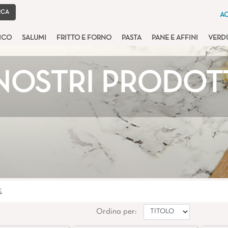
AC
TICO
SALUMI
FRITTO E FORNO
PASTA
PANE E AFFINI
VERD
 NOSTRI PRODOT
E
Ordina per: