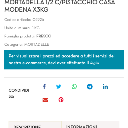
MORTADELLA 1/2 C/PISTACCHIO CASA
MODENA X3KG
Codice articolo:
02926
Unità di misura:
1 KG
Famiglia prodotti:
FRESCO
Categoria:
MORTADELLE
Per visualizzare i prezzi ed accedere a tutti i servizi del
nostro e-commerce, devi aver effettuato il
login
CONDIVIDI
SU:
INFORMAZIONI
DESCRIZIONE