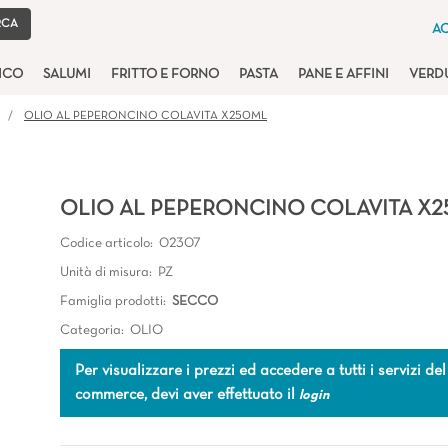
AC
TICO
SALUMI
FRITTO E FORNO
PASTA
PANE E AFFINI
VERD
OLIO AL PEPERONCINO COLAVITA X250ML
OLIO AL PEPERONCINO COLAVITA X
Codice articolo:
02307
Unità di misura:
PZ
Famiglia prodotti:
SECCO
Categoria:
OLIO
Per visualizzare i prezzi ed accedere a tutti i servizi del
commerce, devi aver effettuato il
login