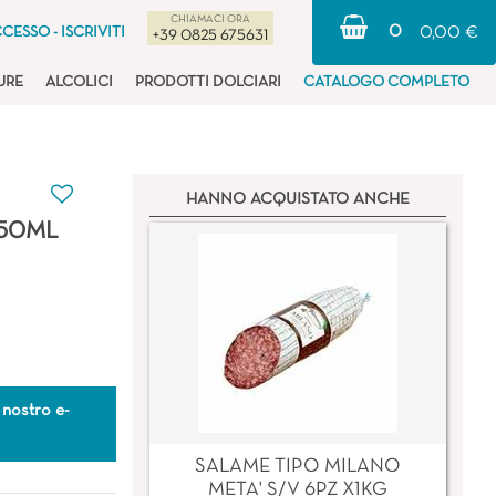
CHIAMACI ORA
0
CESSO - ISCRIVITI
0,00 €
+39 0825 675631
URE
ALCOLICI
PRODOTTI DOLCIARI
CATALOGO COMPLETO
HANNO ACQUISTATO ANCHE
250ML
 nostro e-
SALAME TIPO MILANO
META' S/V 6PZ X1KG