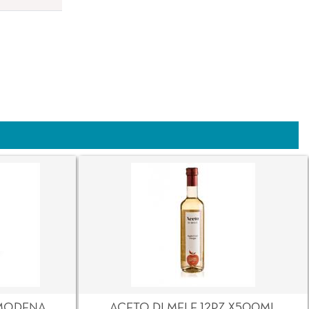
MODENA
ACETO DI MELE 12PZ X500ML