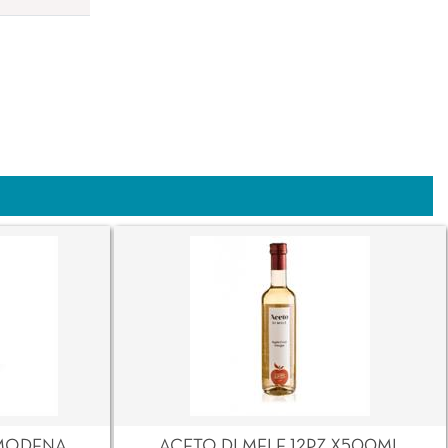
MODENA
ACETO DI MELE 12PZ X500ML