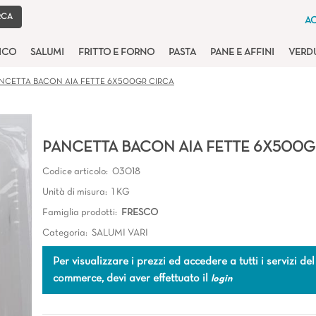
AC
TICO
SALUMI
FRITTO E FORNO
PASTA
PANE E AFFINI
VERD
NCETTA BACON AIA FETTE 6X500GR CIRCA
PANCETTA BACON AIA FETTE 6X500G
Codice articolo:
03018
Unità di misura:
1 KG
Famiglia prodotti:
FRESCO
Categoria:
SALUMI VARI
Per visualizzare i prezzi ed accedere a tutti i servizi del
commerce, devi aver effettuato il
login