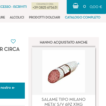
CHIAMACI ORA
0
CESSO - ISCRIVITI
0,00 €
+39 0825 675631
URE
ALCOLICI
PRODOTTI DOLCIARI
CATALOGO COMPLETO
HANNO ACQUISTATO ANCHE
R CIRCA
 nostro e-
SALAME TIPO MILANO
META' S/V 6PZ X1KG