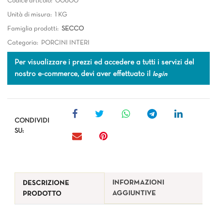
Codice articolo:
00600
Unità di misura:
1 KG
Famiglia prodotti:
SECCO
Categoria:
PORCINI INTERI
Per visualizzare i prezzi ed accedere a tutti i servizi del
nostro e-commerce, devi aver effettuato il
login
CONDIVIDI
SU:
INFORMAZIONI
DESCRIZIONE
AGGIUNTIVE
PRODOTTO