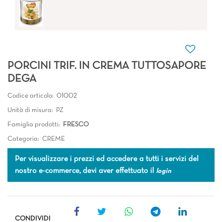
PORCINI TRIF. IN CREMA TUTTOSAPORE
DEGA
Codice articolo:
01002
Unità di misura:
PZ
Famiglia prodotti:
FRESCO
Categoria:
CREME
Per visualizzare i prezzi ed accedere a tutti i servizi del
nostro e-commerce, devi aver effettuato il
login
CONDIVIDI