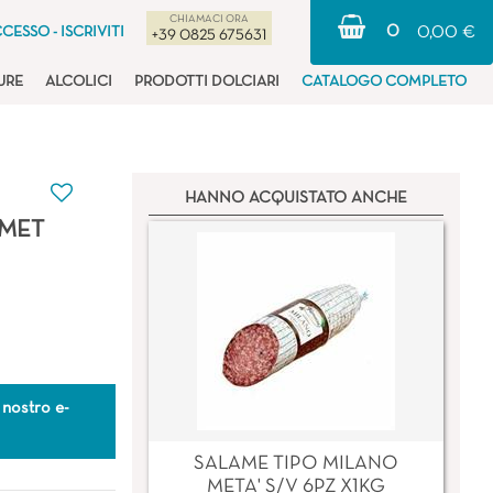
CHIAMACI ORA
0
CESSO - ISCRIVITI
0,00 €
+39 0825 675631
URE
ALCOLICI
PRODOTTI DOLCIARI
CATALOGO COMPLETO
HANNO ACQUISTATO ANCHE
MET
 nostro e-
SALAME TIPO MILANO
META' S/V 6PZ X1KG