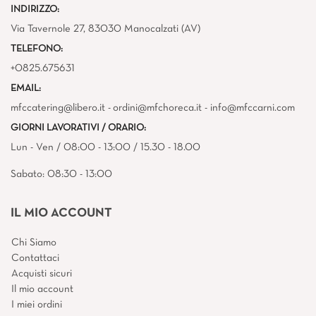
INDIRIZZO:
Via Tavernole 27, 83030 Manocalzati (AV)
TELEFONO:
+0825.675631
EMAIL:
mfccatering@libero.it - ordini@mfchoreca.it - info@mfccarni.com
GIORNI LAVORATIVI / ORARIO:
Lun - Ven / 08:00 - 13:00 / 15.30 - 18.00
Sabato: 08:30 - 13:00
IL MIO ACCOUNT
Chi Siamo
Contattaci
Acquisti sicuri
Il mio account
I miei ordini