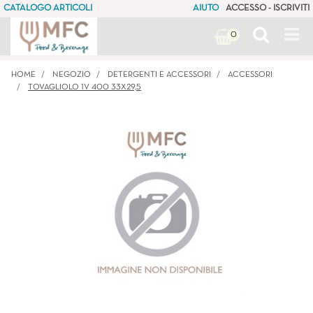
CATALOGO ARTICOLI
AIUTO
ACCESSO - ISCRIVITI
Op
0
HOME
NEGOZIO
DETERGENTI E ACCESSORI
ACCESSORI
TOVAGLIOLO 1V 400 33X29,5